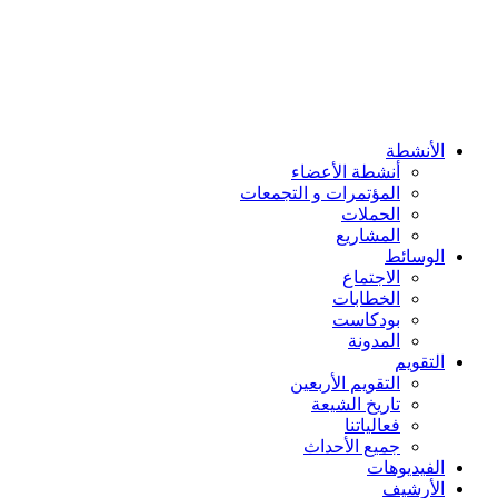
فعالیاتنا
جميع الأحداث
الفیدیوهات
الأرشیف
عنا
الامام الحسين (ع)
الأنشطة
أنشطة الأعضاء
المؤتمرات و التجمعات
الحملات
المشاريع
الوسائط
الاجتماع
الخطابات
بودکاست
المدونة
التقویم
التقویم الأربعین
تاريخ الشيعة
فعالیاتنا
جميع الأحداث
الفیدیوهات
الأرشیف