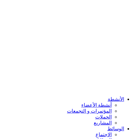
المشاريع
الوسائط
الاجتماع
الخطابات
بودکاست
المدونة
التقویم
التقویم الأربعین
تاريخ الشيعة
فعالیاتنا
جميع الأحداث
الفیدیوهات
الأرشیف
عنا
الامام الحسين (ع)
الأنشطة
أنشطة الأعضاء
المؤتمرات و التجمعات
الحملات
المشاريع
الوسائط
الاجتماع