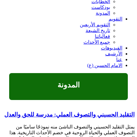
الخطابات
بودکاست
المدونة
التقویم
التقویم الأربعین
تاريخ الشيعة
فعالیاتنا
جميع الأحداث
الفیدیوهات
الأرشیف
عنا
الامام الحسين (ع)
المدونة
التقليد الحسيني والتصوف العملي: مدرسة للحق والعدل
يمثل التقليد الحسيني والتصوف الناشئ منه نموذجًا ساميًا من
التصوف العملي والحياة الروحية في خضم الأحداث التاريخية. هذا